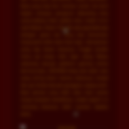
Buat yang tiap hari mantau result, hal kecil
begitu lumayan pengaruh dibanding situs
yang kadang telat update atau malah error
saat dibuka. Selain Toto 4D, ada juga beberapa
kategori game lain yang bisa dimainkan
tanpa perlu bikin akun baru lagi. Jadi pemain
yang lagi bosan biasanya tinggal pindah
menu aja tanpa ribet login ulang. Walau
sekarang banyak platform gaming online
bermunculan, OKTA188 tetap jadi salah satu
yang sering dicari karena aksesnya simpel
dan ga terlalu banyak gangguan popup aneh.
Buat pemain yang lebih suka main santai
tanpa tampilan berlebihan, model seperti ini
memang biasanya lebih nyaman dipakai
lama.