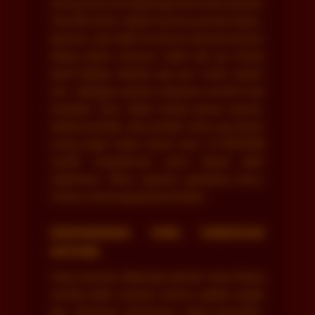
sering muncul di beberapa komunitas pemain
Toto 4D online. Bukan karena promosi besar-
besaran, tapi lebih ke karena banyak pemain
bilang akses situsnya stabil dan ga terlalu
berat dibuka, bahkan pas jam ramai malam
hari. Sebagian pemain biasanya sensitif soal
tampilan situs. Kalau terlalu penuh banner,
loading lambat, atau pindah menu aja lemot,
orang cepat males lanjut main. Di OKTA188
sendiri tampilannya justru dibuat lebih
sederhana. Menu pasaran gampang dicari,
history result juga ga berantakan.
KENYAMANAN YANG DIBERIKAN
OKTA188
Yang menarik, beberapa pemain lama bilang
mereka lebih nyaman karena update angka
dan informasi permainan cukup konsisten.