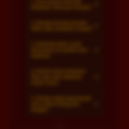
1. Situs kayak OKTA188
+
biasanya rame jam berapa?
2. Kenapa banyak pemain
+
KALAU LIHAT DARI
lebih suka tampilan simpel?
AKTIVITAS PEMAIN,
BIASANYA MULAI RAMAI
3. OKTA188 lebih cocok
KARENA LEBIH CEPAT CARI
HABIS JAM 8 MALAM
+
dimainkan di mobile atau
MENU DAN GA BIKIN
SAMPAI LEWAT TENGAH
desktop?
BINGUNG PAS BUKA
MALAM.
LEWAT HP.
4. Pemain lama biasanya
KEBANYAKAN PEMAIN
+
lihat apa dulu sebelum
SEKARANG AKSES LEWAT
lanjut main?
HP, JADI TAMPILAN
MOBILE LEBIH SERING
5. Kenapa sekarang banyak
BIASANYA MEREKA CEK
DIPAKAI SEHARI-HARI.
+
situs cepat hilang dari
KESTABILAN AKSES,
Google?
UPDATE RESULT, SAMA
HISTORY PASARAN
KARENA BANYAK YANG