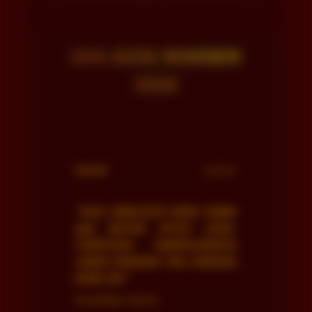
SEBELUMNYA.
PAKAI TEMPLATE ARTIKEL
SAMA SEMUA, KEYWORD
DIPAKSA, DAN ISI
APA KATA MEMBER
KONTENNYA TERLALU
2026
MIRIP SATU SAMA LAIN.
Deniel
Mocogin
★★★★
"GUA AWALNYA KIRA SAMA
"YANG 
AJA KAYAK SITUS LAIN,
BUKAN 
TERNYATA TAMPILANNYA
AKSES
LEBIH RINGAN PAS DIBUKA
SOALNY
DARI HP."
MALAM.
Terverifikasi - Hari Ini
Terverifikas